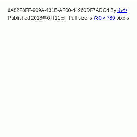
6A82F8FF-909A-431E-AF00-44960DF7ADC4
By
あや
|
Published
2018年6月11日
|
Full size is
780 × 780
pixels