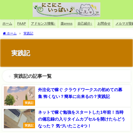
ホーム
FAAP
アドセンス情報♪
楽press
自己紹介♪
お問合せ
メルマガ登
ホーム
実践記
実践記
実践記の記事一覧
外注化で稼ぐ クラウドワークスの初めての募
集 怖くない？簡単に出来るの？実践記
実践記
ネットで稼ぐ勉強をスタートした1年前！当時
の備忘録の入りタイムカプセルを開けたらどう
なった？ 気づいたこと4つ！
実践記