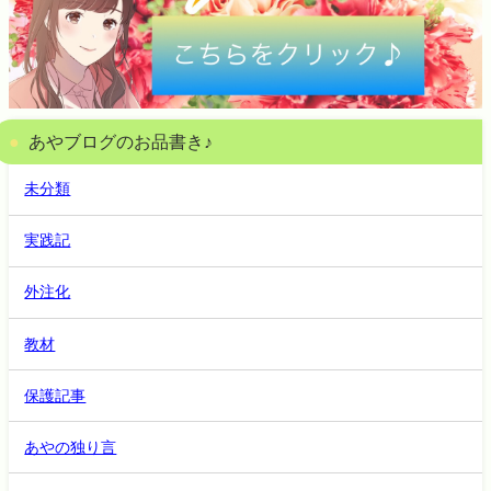
あやブログのお品書き♪
未分類
実践記
外注化
教材
保護記事
あやの独り言