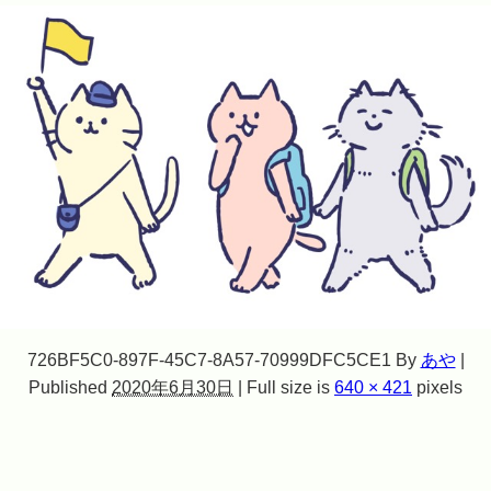
726BF5C0-897F-45C7-8A57-70999DFC5CE1
By
あや
|
Published
2020年6月30日
|
Full size is
640 × 421
pixels