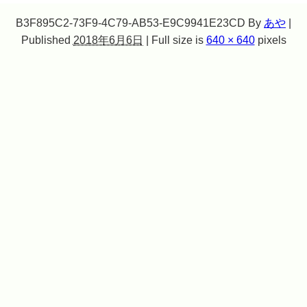
B3F895C2-73F9-4C79-AB53-E9C9941E23CD
By
あや
|
Published
2018年6月6日
|
Full size is
640 × 640
pixels