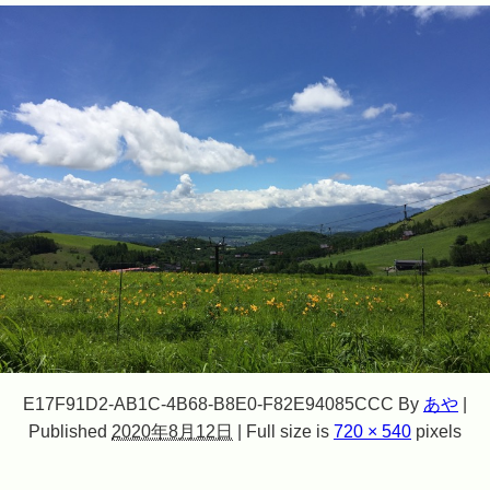
E17F91D2-AB1C-4B68-B8E0-F82E94085CCC
By
あや
|
Published
2020年8月12日
|
Full size is
720 × 540
pixels