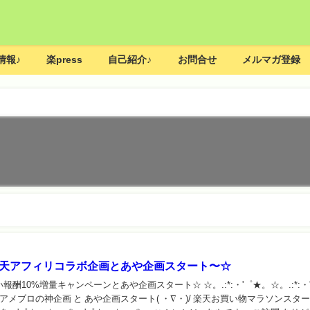
情報♪
楽press
自己紹介♪
お問合せ
メルマガ登録
楽天アフィリコラボ企画とあや企画スタート〜☆
%増量キャンペーンとあや企画スタート☆ ☆。.:*:・'゜★。☆。.:*:・'゜
:・ アメブロの神企画 と あや企画スタート( ・∇・)/ 楽天お買い物マラソンスタ