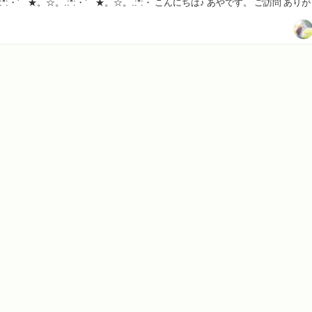
すよ〜！ ☆。.:*:・'゜★。☆。.:*:・'゜★。☆。.:*:・ こんにちは♪ あやです。 ご訪問 あ