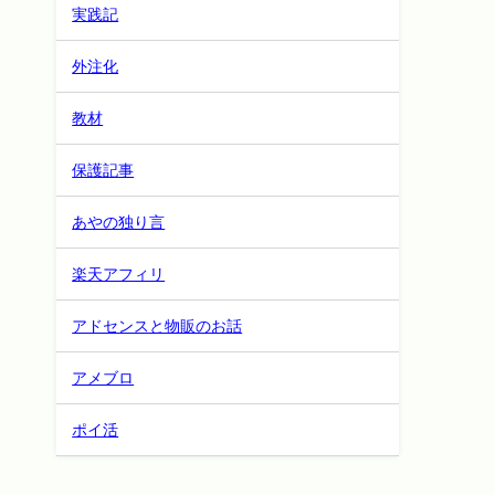
実践記
外注化
教材
保護記事
あやの独り言
楽天アフィリ
アドセンスと物販のお話
アメブロ
ポイ活