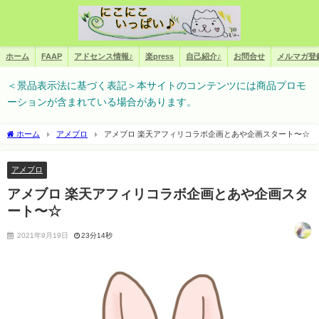
ホーム
FAAP
アドセンス情報♪
楽press
自己紹介♪
お問合せ
メルマガ登
＜景品表示法に基づく表記＞本サイトのコンテンツには商品プロモ
ーションが含まれている場合があります。
ホーム
アメブロ
アメブロ 楽天アフィリコラボ企画とあや企画スタート〜☆
アメブロ
アメブロ 楽天アフィリコラボ企画とあや企画スタ
ート〜☆
2021年9月19日
23分14秒