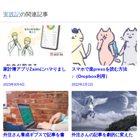
実践記
の関連記事
家計簿アプリZaimにハマりまし
スマホで楽pressを読む方法
た！
♪（Dropbox利用）
2023年9月4日
2022年2月1日
外注さん養成ギブスで記事を書
外注さんの記事を劇的に変えた