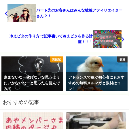
パート先のお客さんはみんな敏腕アフィリエイター
さん？！
冷えピタの作り方 で記事書いて冷えピタを作る計
画！！！
実践記
教材
進まないなー稼げないな思うよう
アドセンスで稼ぐ初心者にもおす
にいかないなーと思ったら読んで
すめの無料メルマガと教材はコ
みて
レ！
おすすめの記事