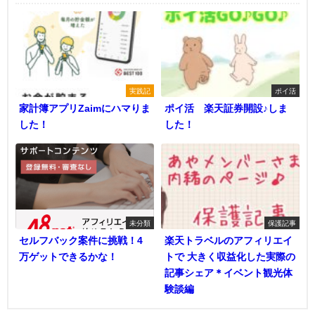
実践記
ポイ活
家計簿アプリZaimにハマりま
ポイ活 楽天証券開設♪しま
した！
した！
未分類
保護記事
セルフバック案件に挑戦！4
楽天トラベルのアフィリエイ
万ゲットできるかな！
トで 大きく収益化した実際の
記事シェア＊イベント観光体
験談編