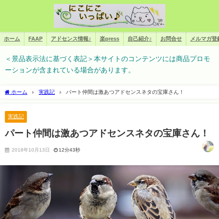
ホーム
FAAP
アドセンス情報♪
楽press
自己紹介♪
お問合せ
メルマガ登
＜景品表示法に基づく表記＞本サイトのコンテンツには商品プロモ
ーションが含まれている場合があります。
ホーム
実践記
パート仲間は激あつアドセンスネタの宝庫さん！
実践記
パート仲間は激あつアドセンスネタの宝庫さん！
2018年10月13日
12分43秒