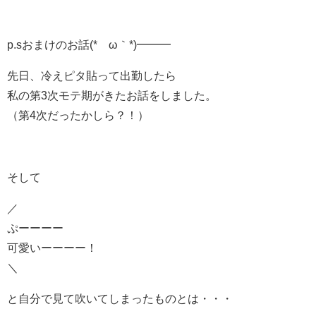
p.sおまけのお話(*´ω｀*)━━━
先日、冷えピタ貼って出勤したら
私の第3次モテ期がきたお話をしました。
（第4次だったかしら？！）
そして
／
ぷーーーー
可愛いーーーー！
＼
と自分で見て吹いてしまったものとは・・・