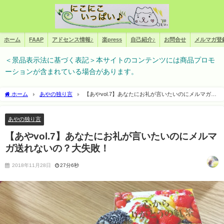
ホーム
FAAP
アドセンス情報♪
楽press
自己紹介♪
お問合せ
メルマガ登
＜景品表示法に基づく表記＞本サイトのコンテンツには商品プロモ
ーションが含まれている場合があります。
ホーム
あやの独り言
【あやvol.7】あなたにお礼が言いたいのにメルマガ送
れないの？大失敗！
あやの独り言
【あやvol.7】あなたにお礼が言いたいのにメルマ
ガ送れないの？大失敗！
2018年11月28日
27分6秒